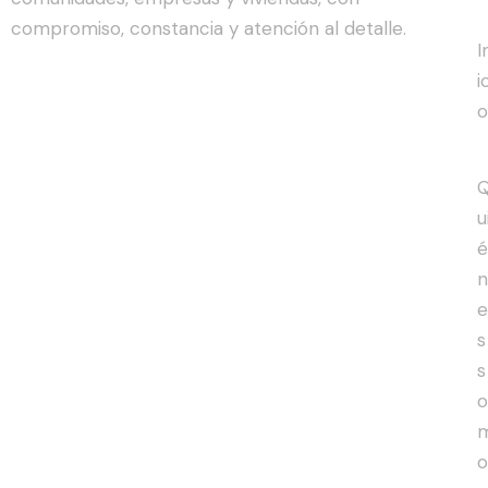
compromiso, constancia y atención al detalle.
I
i
o
u
é
n
e
s
s
o
o