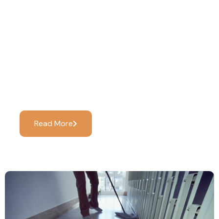
Limpieza De Oficinas:
Impacto Real En La
Productividad Y La
Salud Laboral
Read More