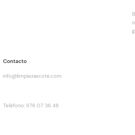
B
o
g
Contacto
info@limpiezascote.com
Teléfono: 976 07 36 48