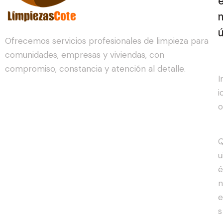
Ofrecemos servicios profesionales de limpieza para
comunidades, empresas y viviendas, con
compromiso, constancia y atención al detalle.
I
i
o
u
é
n
e
s